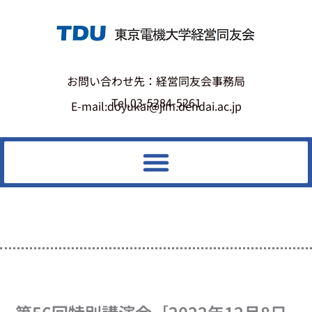
お問い合わせ先：経営同友会事務局
Tel.03-5284-5261
E-mail:doyukai@jim.dendai.ac.jp