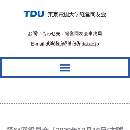
お問い合わせ先：経営同友会事務局
Tel.03-5284-5261
E-mail:doyukai@jim.dendai.ac.jp