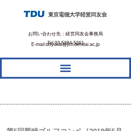
お問い合わせ先：経営同友会事務局
Tel.03-5284-5261
E-mail:doyukai@jim.dendai.ac.jp